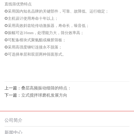
直线筛优势特点
✪采用国内知名品牌的关键部件，可靠、故障低、运行稳定；
✪主机设计使用寿命十年以上；
✪采用高效斜齿轮传动激振器，寿命长，噪音低；
✪振幅可达16mm，处理能力大，筛分效率高；
✪可配备模块式聚氨酯或橡胶筛板；
✪采用高强度铆钉连接永不脱落；
✪可选择单层和双层两种筛面形式。
上一篇：
叠层高频振动细筛的特点：
下一篇：
立式搅拌球磨机发展方向
公司简介
新闻中心